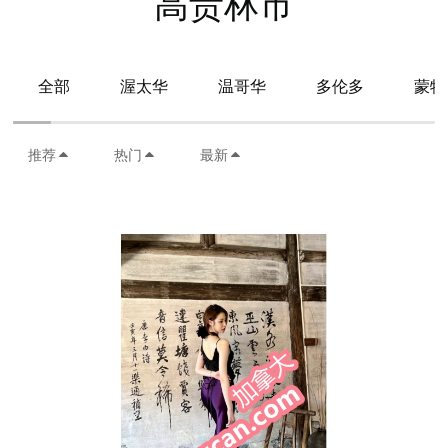
高贵林市
全部
渥太华
温哥华
多伦多
蒙特
推荐
热门
最新