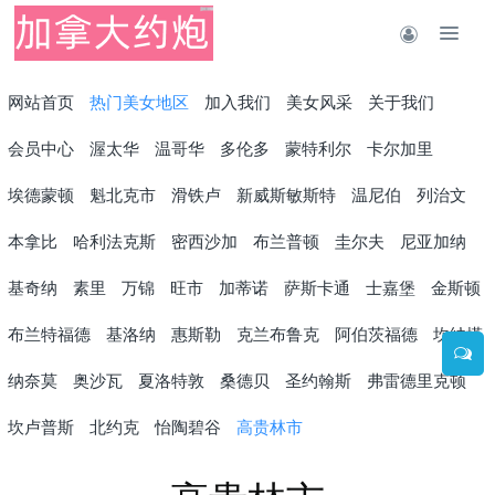
网站首页
热门美女地区
加入我们
美女风采
关于我们
会员中心
渥太华
温哥华
多伦多
蒙特利尔
卡尔加里
埃德蒙顿
魁北克市
滑铁卢
新威斯敏斯特
温尼伯
列治文
本拿比
哈利法克斯
密西沙加
布兰普顿
圭尔夫
尼亚加纳
基奇纳
素里
万锦
旺市
加蒂诺
萨斯卡通
士嘉堡
金斯顿
布兰特福德
基洛纳
惠斯勒
克兰布鲁克
阿伯茨福德
坎纳塔
纳奈莫
奥沙瓦
夏洛特敦
桑德贝
圣约翰斯
弗雷德里克顿
坎卢普斯
北约克
怡陶碧谷
高贵林市