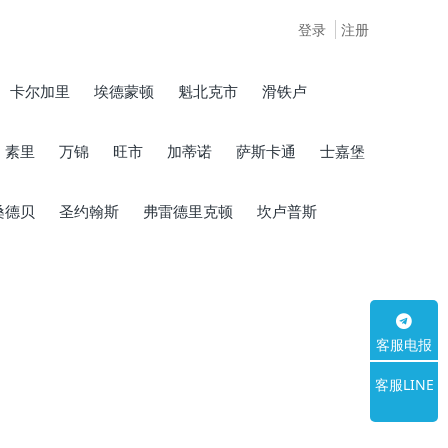
登录
注册
卡尔加里
埃德蒙顿
魁北克市
滑铁卢
素里
万锦
旺市
加蒂诺
萨斯卡通
士嘉堡
桑德贝
圣约翰斯
弗雷德里克顿
坎卢普斯
客服电报
客服LINE