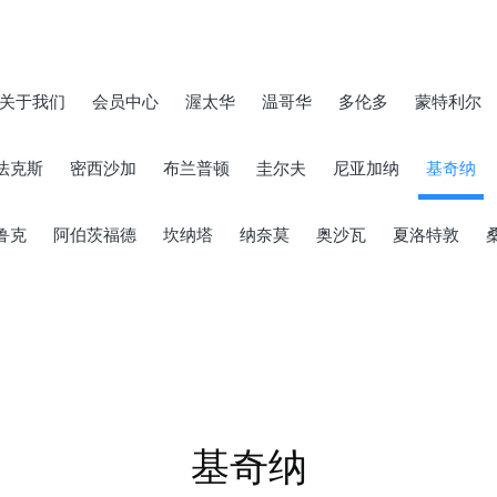
关于我们
会员中心
渥太华
温哥华
多伦多
蒙特利尔
法克斯
密西沙加
布兰普顿
圭尔夫
尼亚加纳
基奇纳
鲁克
阿伯茨福德
坎纳塔
纳奈莫
奥沙瓦
夏洛特敦
基奇纳