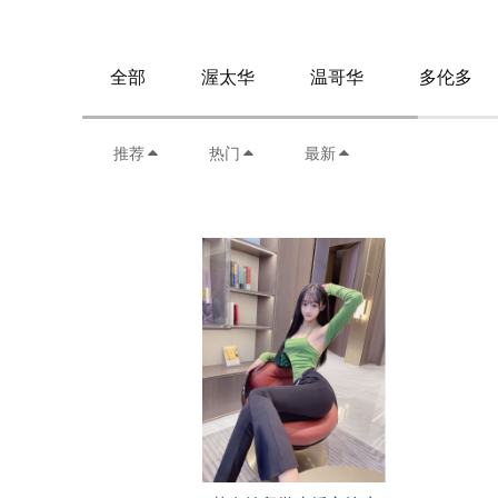
全部
渥太华
温哥华
多伦多
推荐
热门
最新