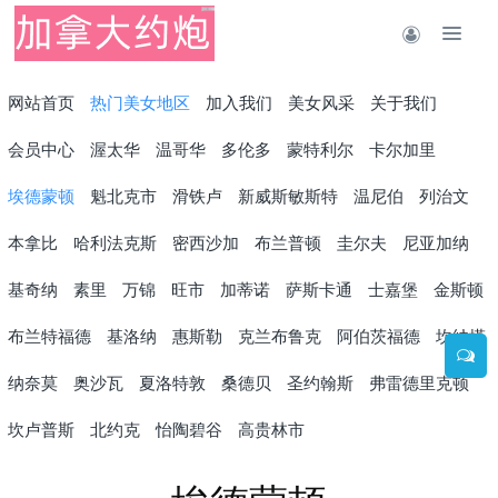
网站首页
热门美女地区
加入我们
美女风采
关于我们
会员中心
渥太华
温哥华
多伦多
蒙特利尔
卡尔加里
埃德蒙顿
魁北克市
滑铁卢
新威斯敏斯特
温尼伯
列治文
本拿比
哈利法克斯
密西沙加
布兰普顿
圭尔夫
尼亚加纳
基奇纳
素里
万锦
旺市
加蒂诺
萨斯卡通
士嘉堡
金斯顿
布兰特福德
基洛纳
惠斯勒
克兰布鲁克
阿伯茨福德
坎纳塔
纳奈莫
奥沙瓦
夏洛特敦
桑德贝
圣约翰斯
弗雷德里克顿
坎卢普斯
北约克
怡陶碧谷
高贵林市