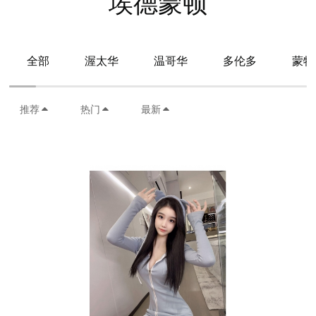
埃德蒙顿
全部
渥太华
温哥华
多伦多
蒙特
推荐
热门
最新