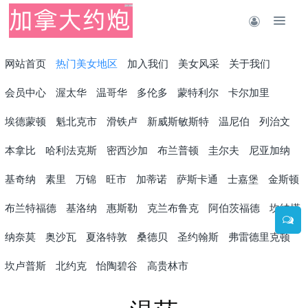
网站首页
热门美女地区
加入我们
美女风采
关于我们
会员中心
渥太华
温哥华
多伦多
蒙特利尔
卡尔加里
埃德蒙顿
魁北克市
滑铁卢
新威斯敏斯特
温尼伯
列治文
本拿比
哈利法克斯
密西沙加
布兰普顿
圭尔夫
尼亚加纳
基奇纳
素里
万锦
旺市
加蒂诺
萨斯卡通
士嘉堡
金斯顿
布兰特福德
基洛纳
惠斯勒
克兰布鲁克
阿伯茨福德
坎纳塔
纳奈莫
奥沙瓦
夏洛特敦
桑德贝
圣约翰斯
弗雷德里克顿
坎卢普斯
北约克
怡陶碧谷
高贵林市