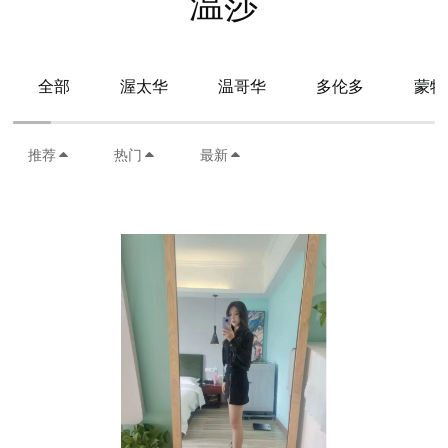
温莎
全部
渥太华
温哥华
多伦多
蒙特
推荐
热门
最新