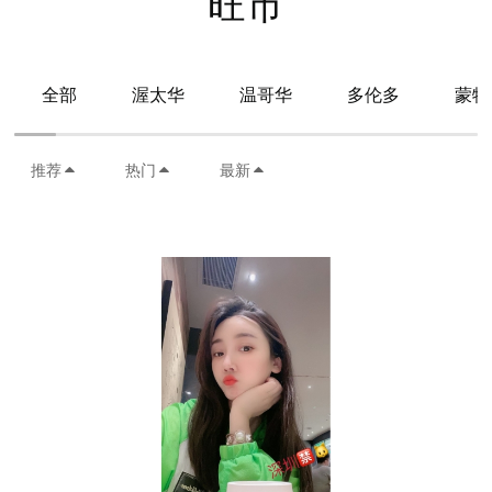
旺市
全部
渥太华
温哥华
多伦多
蒙特
推荐
热门
最新