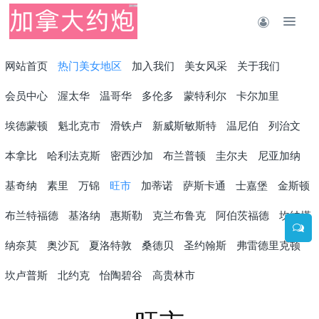
网站首页
热门美女地区
加入我们
美女风采
关于我们
会员中心
渥太华
温哥华
多伦多
蒙特利尔
卡尔加里
埃德蒙顿
魁北克市
滑铁卢
新威斯敏斯特
温尼伯
列治文
本拿比
哈利法克斯
密西沙加
布兰普顿
圭尔夫
尼亚加纳
基奇纳
素里
万锦
旺市
加蒂诺
萨斯卡通
士嘉堡
金斯顿
布兰特福德
基洛纳
惠斯勒
克兰布鲁克
阿伯茨福德
坎纳塔
纳奈莫
奥沙瓦
夏洛特敦
桑德贝
圣约翰斯
弗雷德里克顿
坎卢普斯
北约克
怡陶碧谷
高贵林市